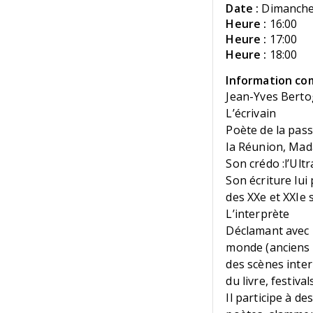
Date :
Dimanche
Heure :
16:00
Heure :
17:00
Heure :
18:00
Information co
Jean-Yves Berto
L’écrivain
Poète de la pass
la Réunion, Mad
Son crédo :l’Ultr
Son écriture lui
des XXe et XXIe 
L’interprète
Déclamant avec 
monde (anciens e
des scènes inte
du livre, festival
Il participe à d