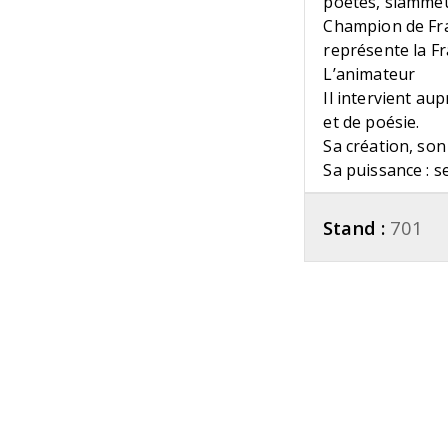
poètes, slamme
Champion de Fra
représente la F
L’animateur
Il intervient au
et de poésie.
Sa création, son s
Sa puissance : se
Stand :
701