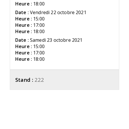
Heure :
18:00
Date :
Vendredi 22 octobre 2021
Heure :
15:00
Heure :
17:00
Heure :
18:00
Date :
Samedi 23 octobre 2021
Heure :
15:00
Heure :
17:00
Heure :
18:00
Stand :
222