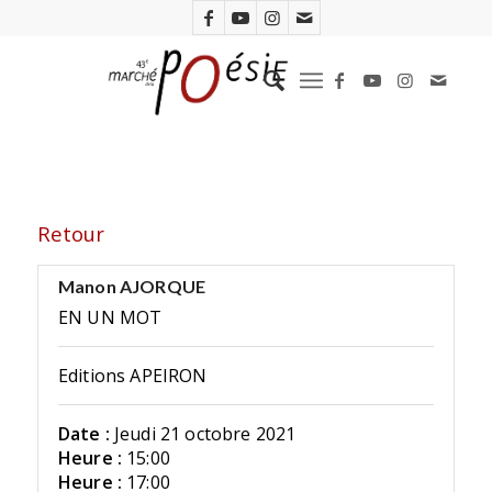
Retour
Manon AJORQUE
EN UN MOT
Editions APEIRON
Date :
Jeudi 21 octobre 2021
Heure :
15:00
Heure :
17:00