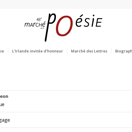
ie
L’Irlande invitée d’honneur
Marché des Lettres
Biograph
geon
ue
ngage