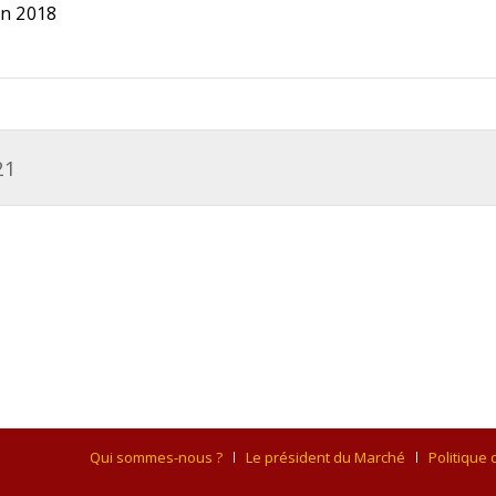
in 2018
21
Qui sommes-nous ?
Le président du Marché
Politique 