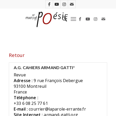
Retour
A.G. CAHIERS ARMAND GATTI*
Revue
Adresse :
9 rue François Debergue
93100 Montreuil
France
Téléphone :
+33 6 08 25 77 61
E-mail :
courrier@laparole-errante.fr
Site Internet :
armand-gatti.org