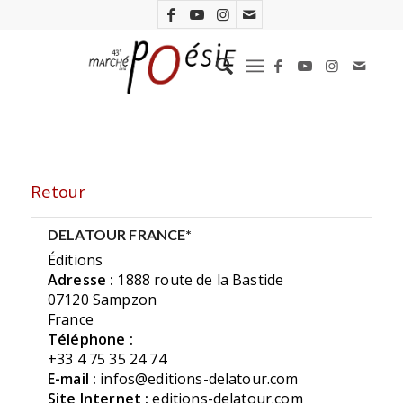
Retour
DELATOUR FRANCE*
Éditions
Adresse :
1888 route de la Bastide
07120 Sampzon
France
Téléphone :
+33 4 75 35 24 74
E-mail :
infos@editions-delatour.com
Site Internet :
editions-delatour.com