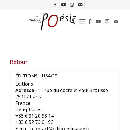
Retour
ÉDITIONS L'USAGE
Éditions
Adresse :
11 rue du docteur Paul Brousse
75017 Paris
France
Téléphone :
+33 6 31 20 98 14
+33 6 52 73 01 93
E-mail :
contact@editionslusage.fr