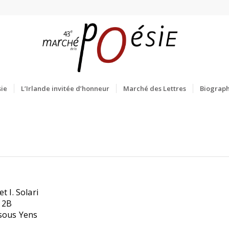
ie
L’Irlande invitée d’honneur
Marché des Lettres
Biograph
et I. Solari
z 2B
 sous Yens