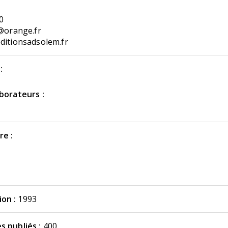
0
i@orange.fr
ditionsadsolem.fr
:
aborateurs :
re :
on :
1993
s publiés :
400