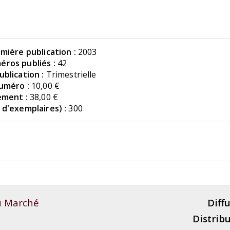
mière publication :
2003
ros publiés :
42
blication :
Trimestrielle
uméro :
10,00 €
ement :
38,00 €
d'exemplaires) :
300
du Marché
Diffu
Distribu