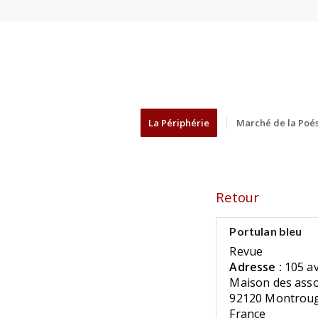
La Périphérie
Marché de la Poés
Retour
Portulan bleu
Revue
Adresse :
105 a
Maison des asso
92120 Montrou
France