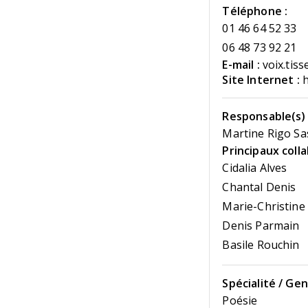
Téléphone :
01 46 64 52 33
06 48 73 92 21
E-mail :
voix.tis
Site Internet :
h
Responsable(s) 
Martine Rigo Sa
Principaux coll
Cidalia Alves
Chantal Denis
Marie-Christine 
Denis Parmain
Basile Rouchin
Spécialité / Gen
Poésie