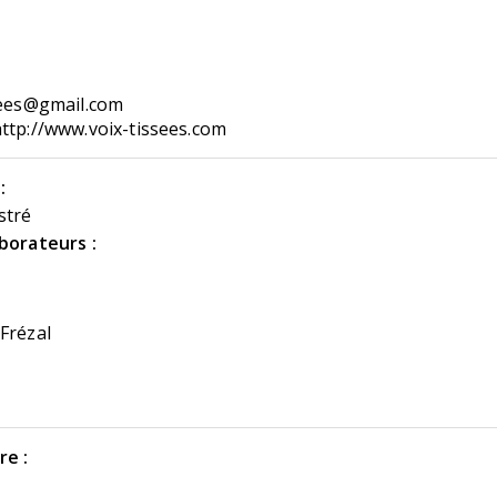
sees@gmail.com
ttp://www.voix-tissees.com
:
stré
aborateurs :
Frézal
re :