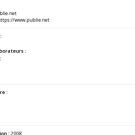
lie.net
ttps://www.publie.net
:
aborateurs :
c
re :
on :
2008