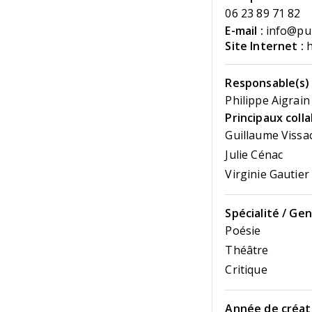
06 23 89 71 82
E-mail :
info@pub
Site Internet :
h
Responsable(s) 
Philippe Aigrain
Principaux coll
Guillaume Vissa
Julie Cénac
Virginie Gautier
Spécialité / Gen
Poésie
Théâtre
Critique
Année de créati