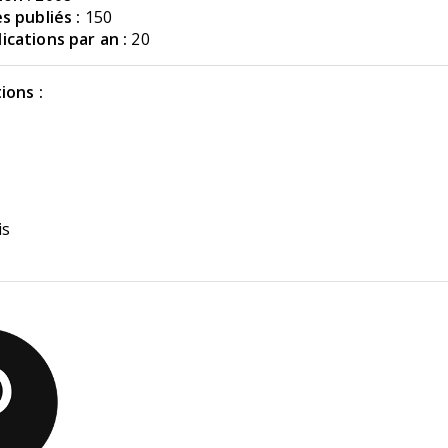
s publiés :
150
cations par an :
20
ions :
is