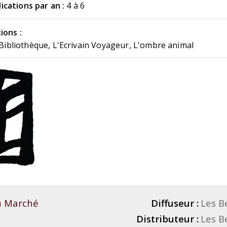
cations par an :
4 à 6
ions :
a Bibliothèque, L'Ecrivain Voyageur, L'ombre animal
du Marché
Diffuseur :
Les B
Distributeur :
Les B