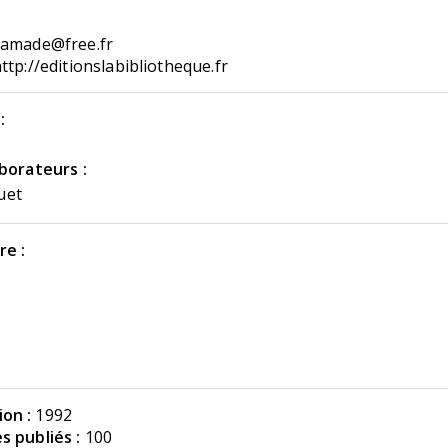
damade@free.fr
ttp://editionslabibliotheque.fr
:
e
aborateurs :
uet
re :
on :
1992
s publiés :
100