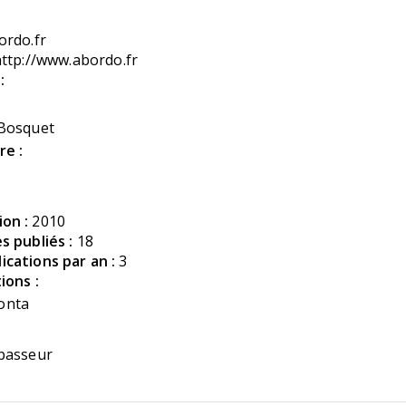
ordo.fr
ttp://www.abordo.fr
:
 Bosquet
re :
on :
2010
s publiés :
18
cations par an :
3
ions :
onta
passeur