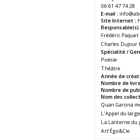
06 61 47 74 28
E-mail :
info@ab
Site Internet :
h
Responsable(s) 
Frédéric Paquet
Charles Dujour
Spécialité / Gen
Poésie
Théâtre
Année de créati
Nombre de livre
Nombre de publi
Nom des collect
Quan Garona m
L'Appel du large
La Lanterne du 
Art'Égo&Cie