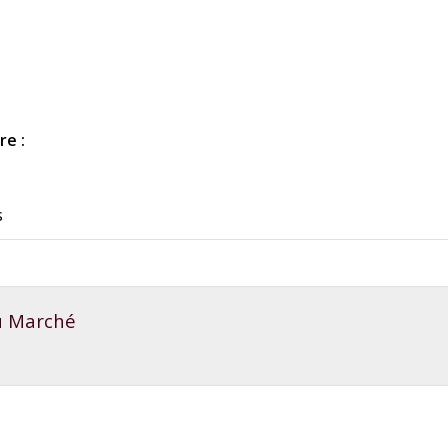
re :
s
du Marché