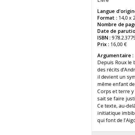
Livre
Langue d'origin
Format :
14,0 x 
Nombre de page
Date de parutio
ISBN :
978.2.377
Prix :
16,00 €
Argumentaire :
Depuis Roux le b
des récits d’And
il devient un sy
même enfant de
Corps et terre y
sait se faire ju
Ce texte, au-del
initiatique imbi
qui font de l’Ai