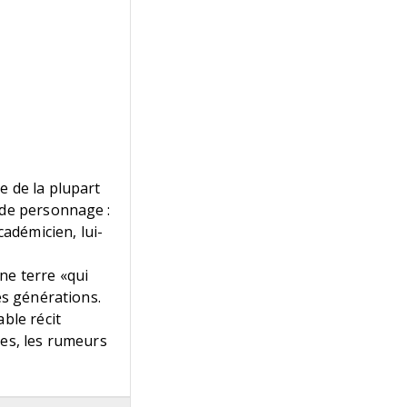
e de la plupart
 de personnage :
cadémicien, lui-
ne terre «qui
es générations.
ble récit
hes, les rumeurs