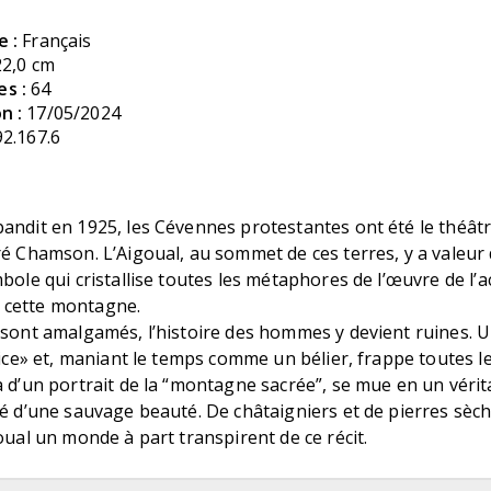
e :
Français
22,0 cm
s :
64
n :
17/05/2024
92.167.6
andit en 1925, les Cévennes protestantes ont été le théâtr
ré Chamson. L’Aigoual, au sommet de ces terres, y a valeur
mbole qui cristallise toutes les métaphores de l’œuvre de l’a
 cette montagne.
 sont amalgamés, l’histoire des hommes y devient ruines. U
stice» et, maniant le temps comme un bélier, frappe toutes l
à d’un portrait de la “montagne sacrée”, se mue en un vérita
bé d’une sauvage beauté. De châtaigniers et de pierres sèc
goual un monde à part transpirent de ce récit.