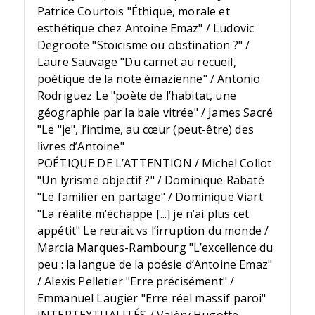
Patrice Courtois "Éthique, morale et
esthétique chez Antoine Emaz" / Ludovic
Degroote "Stoïcisme ou obstination ?" /
Laure Sauvage "Du carnet au recueil,
poétique de la note émazienne" / Antonio
Rodriguez Le "poète de l’habitat, une
géographie par la baie vitrée" / James Sacré
"Le "je", l’intime, au cœur (peut-être) des
livres d’Antoine"
POÉTIQUE DE L’ATTENTION / Michel Collot
"Un lyrisme objectif ?" / Dominique Rabaté
"Le familier en partage" / Dominique Viart
"La réalité m’échappe [...] je n’ai plus cet
appétit" Le retrait vs l’irruption du monde /
Marcia Marques-Rambourg "L’excellence du
peu : la langue de la poésie d’Antoine Emaz"
/ Alexis Pelletier "Erre précisément" /
Emmanuel Laugier "Erre réel massif paroi"
INTERTEXTUALITÉS / Valéry Hugotte