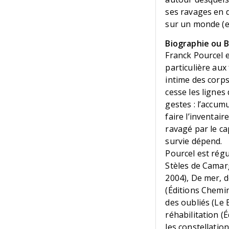
ses ravages en dé
sur un monde (es
Biographie ou Bi
Franck Pourcel e
particulière aux
intime des corps
cesse les lignes 
gestes : l’accum
faire l’inventa
ravagé par le ca
survie dépend.
Pourcel est régu
Stèles de Camarg
2004), De mer, d
(Éditions Chemin
des oubliés (Le B
réhabilitation (É
les constellatio