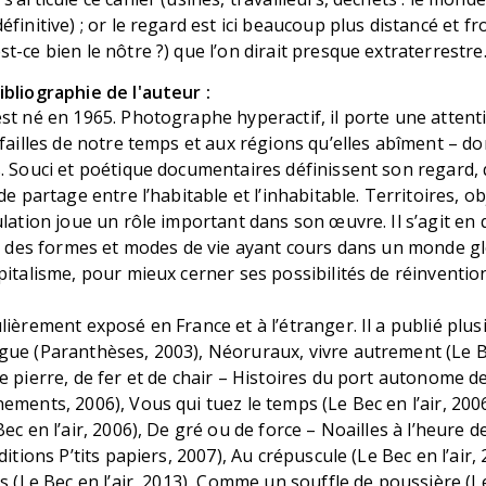
finitive) ; or le regard est ici beaucoup plus distancé et fr
t-ce bien le nôtre ?) que l’on dirait presque extraterrestre
bliographie de l'auteur :
st né en 1965. Photographe hyperactif, il porte une attent
 failles de notre temps et aux régions qu’elles abîment – do
. Souci et poétique documentaires définissent son regard,
de partage entre l’habitable et l’inhabitable. Territoires, o
ulation joue un rôle important dans son œuvre. Il s’agit en
ire des formes et modes de vie ayant cours dans un monde 
pitalisme, pour mieux cerner ses possibilités de réinventio
lièrement exposé en France et à l’étranger. Il a publié plus
ue (Paranthèses, 2003), Néoruraux, vivre autrement (Le Be
e pierre, de fer et de chair – Histoires du port autonome d
ements, 2006), Vous qui tuez le temps (Le Bec en l’air, 2006
ec en l’air, 2006), De gré ou de force – Noailles à l’heure de
ditions P’tits papiers, 2007), Au crépuscule (Le Bec en l’air,
ns (Le Bec en l’air, 2013), Comme un souffle de poussière (Le