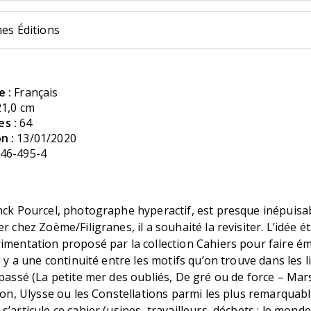
nes Éditions
e :
Français
21,0 cm
s :
64
n :
13/01/2020
46-495-4
nck Pourcel, photographe hyperactif, est presque inépuisa
r chez Zoème/Filigranes, il a souhaité la revisiter. L’idée ét
rimentation proposé par la collection Cahiers pour faire é
il y a une continuité entre les motifs qu’on trouve dans les 
 passé (La petite mer des oubliés, De gré ou de force – Mars
tion, Ulysse ou les Constellations parmi les plus remarquabl
’articule ce cahier (usines, travailleurs, déchets : le monde