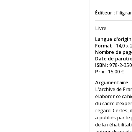
Éditeur :
Filigra
Livre
Langue d'origin
Format :
14,0 x 
Nombre de page
Date de parutio
ISBN :
978-2-350
Prix :
15,00 €
Argumentaire :
L’archive de Fra
élaborer ce cahie
du cadre d’expé
regard. Certes, 
a publiés par le
de la réhabilita
autour desquels s