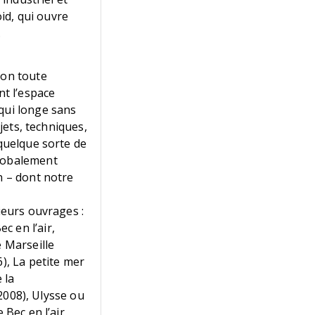
oid, qui ouvre
.
ion toute
nt l’espace
 qui longe sans
bjets, techniques,
 quelque sorte de
globalement
n – dont notre
ieurs ouvrages :
c en l’air,
e Marseille
), La petite mer
 la
 2008), Ulysse ou
 Bec en l’air,