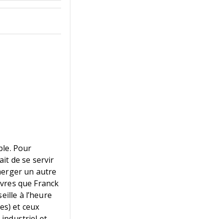
ble. Pour
ait de se servir
merger un autre
livres que Franck
eille à l’heure
es) et ceux
 industriel et