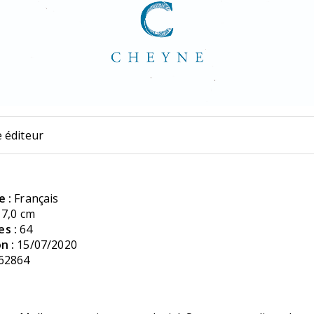
 éditeur
e :
Français
17,0 cm
s :
64
n :
15/07/2020
62864