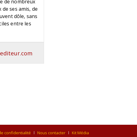
sse de nombreux
x de ses amis, de
ouvent dôle, sans
iles entre les
editeur.com
de confidentialité
Nous contacter
Kit Média