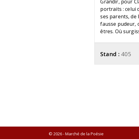
Grandir, pour C
portraits : celu
ses parents, de 
fausse pudeur, o
êtres. Où surgis
Stand :
405
© 2026 - Marché de la Poésie