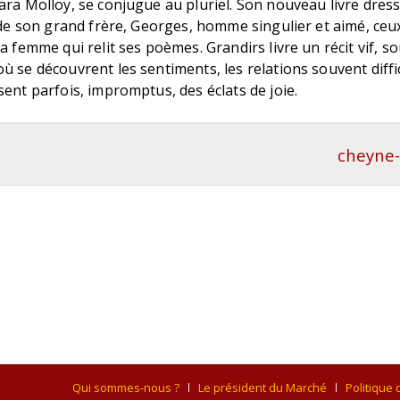
lara Molloy, se conjugue au pluriel. Son nouveau livre dre
i de son grand frère, Georges, homme singulier et aimé, ceu
la femme qui relit ses poèmes. Grandirs livre un récit vif, s
ù se découvrent les sentiments, les relations souvent diffic
sent parfois, impromptus, des éclats de joie.
cheyne-
Qui sommes-nous ?
Le président du Marché
Politique 