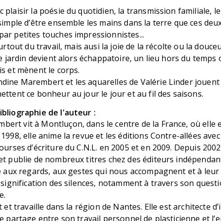
plaisir la poésie du quotidien, la transmission familiale, l
 simple d’être ensemble les mains dans la terre que ces deu
ar petites touches impressionnistes...
surtout du travail, mais ausi la joie de la récolte ou la douceu
Le jardin devient alors échappatoire, un lieu hors du temps 
is et mènent le corps.
ine Marembert et les aquarelles de Valérie Linder jouent t
ettent ce bonheur au jour le jour et au fil des saisons.
bliographie de l'auteur :
rt vit à Montluçon, dans le centre de la France, où elle 
 1998, elle anime la revue et les éditions Contre-allées ave
bourses d’écriture du C.N.L. en 2005 et en 2009. Depuis 2002,
 et publie de nombreux titres chez des éditeurs indépendan
ve aux regards, aux gestes qui nous accompagnent et à leur
a signification des silences, notamment à travers son que
e.
it et travaille dans la région de Nantes. Elle est architecte d’
se partage entre son travail personnel de plasticienne et l