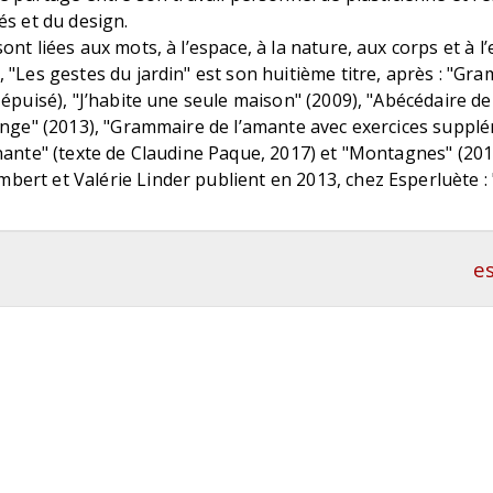
́s et du design.
nt liées aux mots, à l’espace, à la nature, aux corps et à l
 "Les gestes du jardin" est son huitième titre, après : "Gr
épuisé), "J’habite une seule maison" (2009), "Abécédaire d
inge" (2013), "Grammaire de l’amante avec exercices supple
nante" (texte de Claudine Paque, 2017) et "Montagnes" (201
rt et Valérie Linder publient en 2013, chez Esperluète :
e