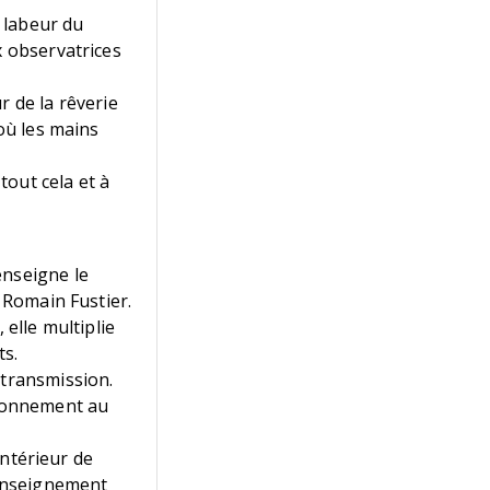
e labeur du
x observatrices
r de la rêverie
où les mains
out cela et à
enseigne le
c Romain Fustier.
 elle multiplie
ts.
 transmission.
stionnement au
intérieur de
’enseignement