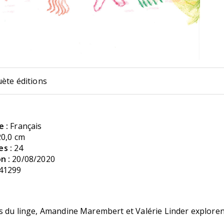
uète éditions
e :
Français
20,0 cm
s :
24
n :
20/08/2020
41299
s du linge, Amandine Marembert et Valérie Linder explore
.