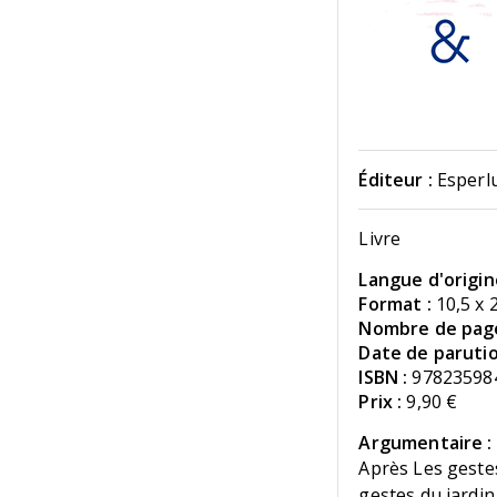
Éditeur :
Esperl
Livre
Langue d'origin
Format :
10,5 x 
Nombre de page
Date de parutio
ISBN :
97823598
Prix :
9,90 €
Argumentaire :
Après Les geste
gestes du jardin