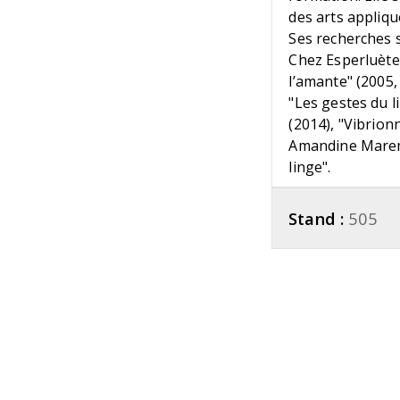
des arts applique
Ses recherches so
Chez Esperluète,
l’amante" (2005, 
"Les gestes du l
(2014), "Vibrion
Amandine Marembe
linge".
Stand :
505