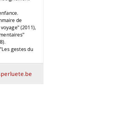
’enfance.
ammaire de
e voyage" (2011),
́mentaires"
8).
 "Les gestes du
sperluete.be