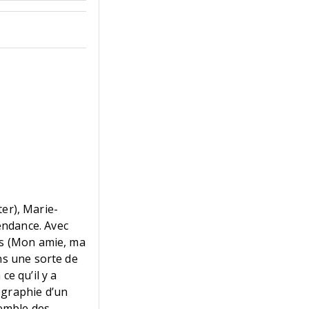
ter), Marie-
endance. Avec
is (Mon amie, ma
ns une sorte de
ce qu’il y a
ographie d’un
semble des