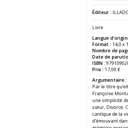
Éditeur :
ILLAD
Livre
Langue d'origin
Format :
14,0 x 
Nombre de page
Date de parutio
ISBN :
97910902
Prix :
17,00 €
Argumentaire :
Par le titre qu’e
Françoise Monta
une simplicité d
sœur, Divorce, C
cantique de la vie
d’émouvant dans
mémoire personne