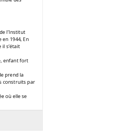
e l’Institut
le en 1944, En
l s’était
, enfant fort
le prend la
s construits par
ée où elle se