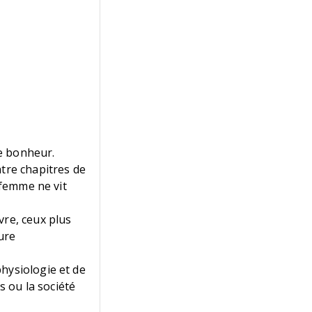
de bonheur.
atre chapitres de
 femme ne vit
vre, ceux plus
ure
hysiologie et de
s ou la société