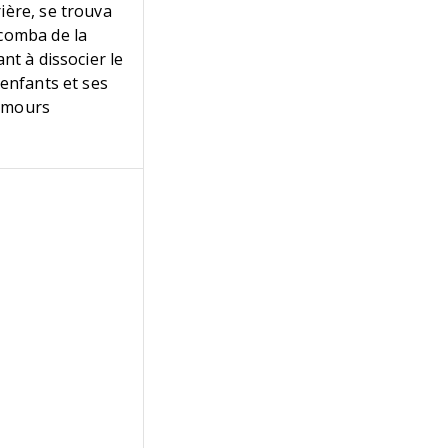
ière, se trouva
ccomba de la
nt à dissocier le
 enfants et ses
 amours