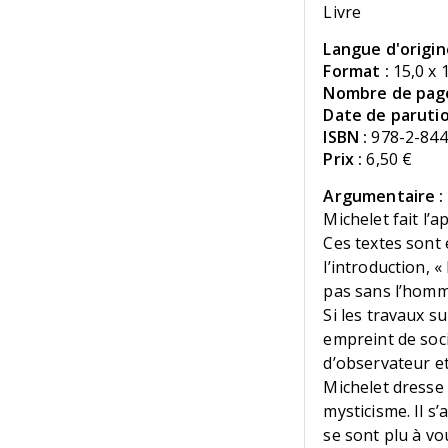
Livre
Langue d'origin
Format :
15,0 x 
Nombre de page
Date de parutio
ISBN :
978-2-844
Prix :
6,50 €
Argumentaire :
Michelet fait l’
Ces textes sont 
l’introduction, 
pas sans l’homm
Si les travaux s
empreint de soci
d’observateur et
Michelet dresse 
mysticisme. Il s’
se sont plu à vo