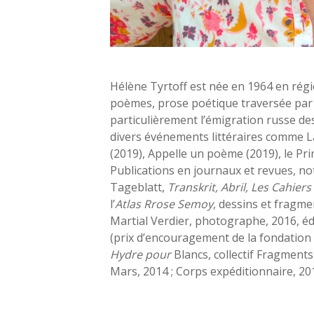
Hélène Tyrtoff est née en 1964 en régi
poèmes, prose poétique traversée par 
particulièrement l’émigration russe de
divers événements littéraires comme La N
(2019), Appelle un poème (2019), le P
Publications en journaux et revues, 
Tageblatt,
Transkrit, Abril, Les Cahie
l’
Atlas Rrose Semoy
, dessins et fragme
Martial Verdier, photographe, 2016, éd
(prix d’encouragement de la fondation
Hydre pour
Blancs
, collectif
Fragments
Mars
, 2014 ;
Corps expéditionnaire
, 20