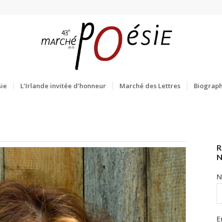
ie
L’Irlande invitée d’honneur
Marché des Lettres
Biograph
R
N
E