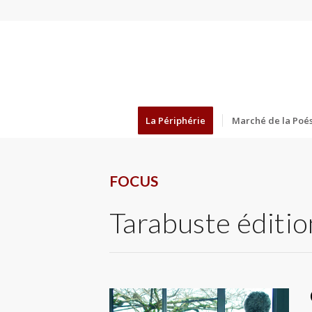
La Périphérie
Marché de la Poés
FOCUS
Tarabuste éditio