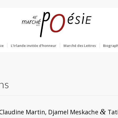
ie
L’Irlande invitée d’honneur
Marché des Lettres
Biograph
ns
&
Claudine Martin, Djamel Meskache
Tat