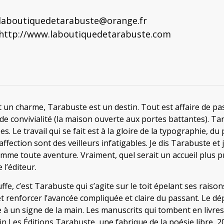
laboutiquedetarabuste@orange.fr
http://www.laboutiquedetarabuste.com
 un charme, Tarabuste est un destin. Tout est affaire de pa
 de convivialité (la maison ouverte aux portes battantes). T
ses. Le travail qui se fait est à la gloire de la typographie, d
l’affection sont des veilleurs infatigables. Je dis Tarabuste e
mme toute aventure. Vraiment, quel serait un accueil plus pr
l’éditeur.
fe, c’est Tarabuste qui s’agite sur le toit épelant ses raiso
et renforcer l’avancée compliquée et claire du passant. Le dép
à un signe de la main. Les manuscrits qui tombent en livres 
in Les Éditions Tarabuste, une fabrique de la poésie libre, 2