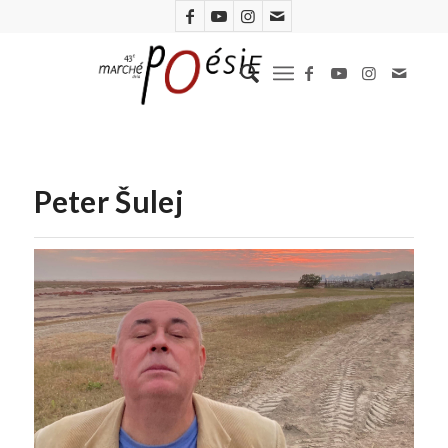
Peter Šulej
Peter Šulej (Petra Fornayová)