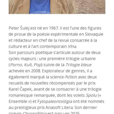
Peter Šulej est né en 1967. Il est l’une des figures
de proue de la poésie expérimentale en Slovaquie
et rédacteur en chef de la revue consacrée à la
culture et à l’art contemporain
Vlna
.
Son parcours poétique s’articule autour de deux
cycles majeurs : une première trilogie urbaine
(
Porno, Kult, Pop
) suivie de la
Trilogie bleue
achevée en 2008. Explorateur de genres, il a
également marqué la science-fiction avec deux
recueils de nouvelles récompensés par le prix
Karel Čapek, avant de se consacrer à une trilogie
romanesque remarquée, dont les volets
Spolu
(«
Ensemble ») et F
ytopaleontológia
ont été nommés
au prestigieux prix Anasoft Litera. Son dernier
roman
Chronofóbia
est paru en 2025