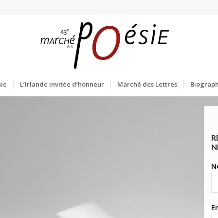
ie
L’Irlande invitée d’honneur
Marché des Lettres
Biograph
R
N
N
E