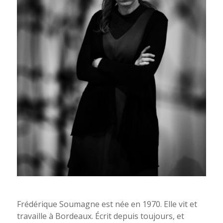
Frédérique Soumagne. Photo Nahia Garat
Frédérique Soumagne est née en 1970. Elle vit et
travaille à Bordeaux. Écrit depuis toujours, et