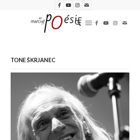
TONE ŠKRJANEC
Tone Skrjanec. Photo Michel Durigneux