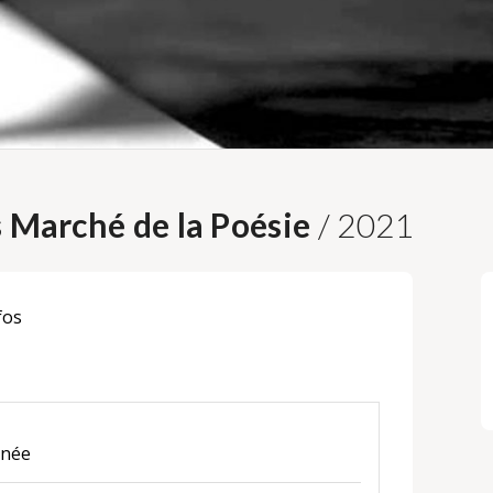
s Marché de la Poésie
/ 2021
fos
nnée