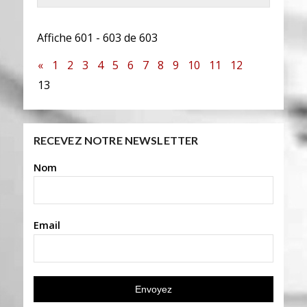
Affiche 601 - 603 de 603
«
1
2
3
4
5
6
7
8
9
10
11
12
13
RECEVEZ NOTRE NEWSLETTER
Nom
Email