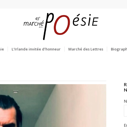
ie
L’Irlande invitée d’honneur
Marché des Lettres
Biograph
R
N
E