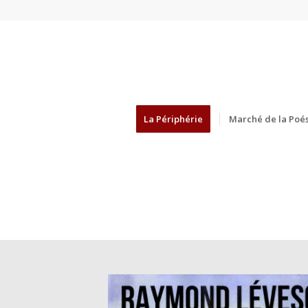
La Périphérie
Marché de la Poés