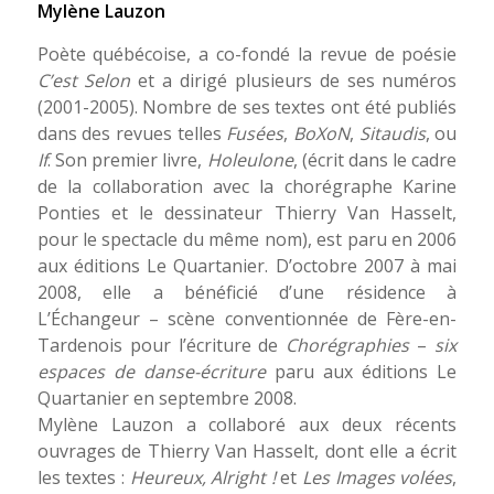
Mylène Lauzon
Poète québécoise, a co-fondé la revue de poésie
C’est Selon
et a dirigé plusieurs de ses numéros
(2001-2005). Nombre de ses textes ont été publiés
dans des revues telles
Fusées
,
BoXoN
,
Sitaudis
, ou
If
. Son premier livre,
Holeulone
, (écrit dans le cadre
de la collaboration avec la chorégraphe Karine
Ponties et le dessinateur Thierry Van Hasselt,
pour le spectacle du même nom), est paru en 2006
aux éditions Le Quartanier. D’octobre 2007 à mai
2008, elle a bénéficié d’une résidence à
L’Échangeur – scène conventionnée de Fère-en-
Tardenois pour l’écriture de
Chorégraphies
–
six
espaces de danse-écriture
paru aux éditions Le
Quartanier en septembre 2008.
Mylène Lauzon a collaboré aux deux récents
ouvrages de Thierry Van Hasselt, dont elle a écrit
les textes :
Heureux, Alright !
et
Les Images volées
,