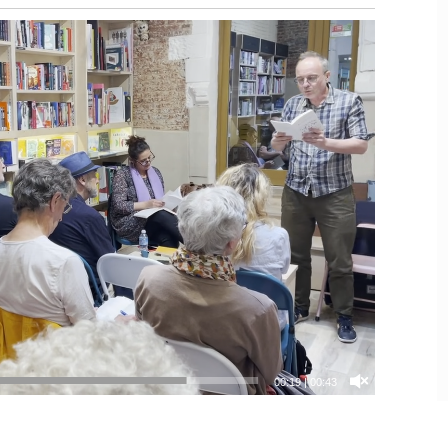
00:19
|
00:43