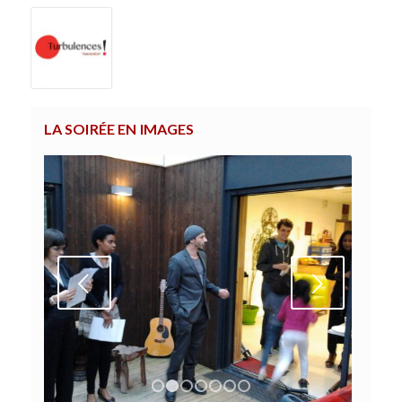
LA SOIRÉE EN IMAGES
Suivant
1
2
3
4
5
6
7