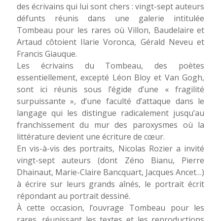
des écrivains qui lui sont chers : vingt-sept auteurs
défunts réunis dans une galerie intitulée
Tombeau pour les rares où Villon, Baudelaire et
Artaud côtoient Ilarie Voronca, Gérald Neveu et
Francis Giauque.
Les écrivains du Tombeau, des poètes
essentiellement, excepté Léon Bloy et Van Gogh,
sont ici réunis sous l’égide d’une « fragilité
surpuissante », d’une faculté d’attaque dans le
langage qui les distingue radicalement jusqu’au
franchissement du mur des paro­xys­mes où la
littérature devient une écriture de cœur.
En vis-à-vis des portraits, Nicolas Rozier a invité
vingt-sept auteurs (dont Zéno Bianu, Pierre
Dhainaut, Marie-Claire Bancquart, Jacques Ancet…)
à écrire sur leurs grands aînés, le portrait écrit
répondant au portrait dessiné.
À cette occasion, l’ouvrage Tombeau pour les
rares, réunissant les textes et les reproductions