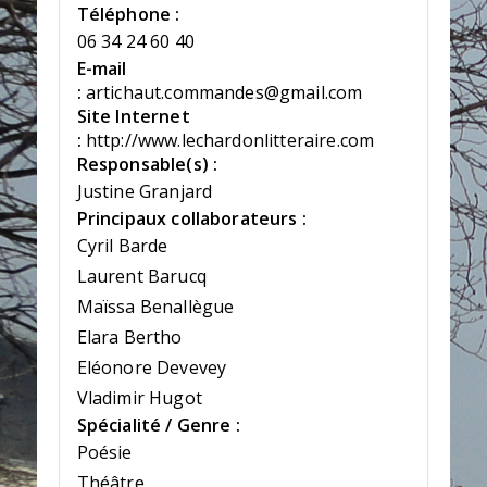
Téléphone :
06 34 24 60 40
E-mail
:
artichaut.commandes@gmail.com
Site Internet
:
http://www.lechardonlitteraire.com
Responsable(s) :
Justine Granjard
Principaux collaborateurs :
Cyril Barde
Laurent Barucq
Maïssa Benallègue
Elara Bertho
Eléonore Devevey
Vladimir Hugot
Spécialité / Genre :
Poésie
Théâtre