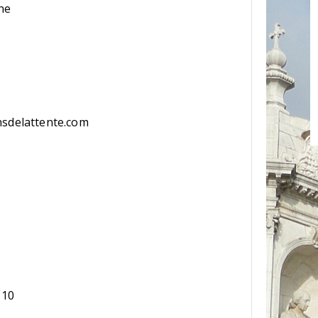
ne
nsdelattente.com
10