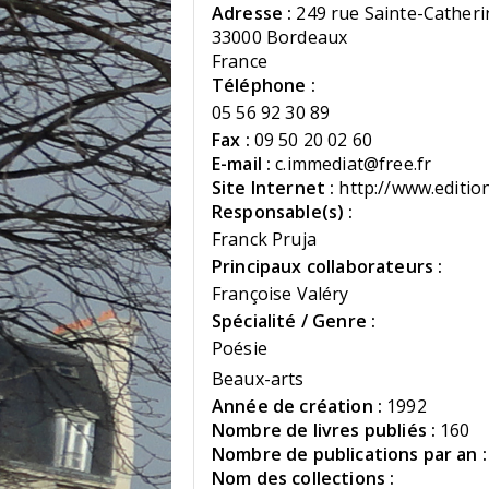
Adresse :
249 rue Sainte-Catheri
33000 Bordeaux
France
Téléphone :
05 56 92 30 89
Fax :
09 50 20 02 60
E-mail :
c.immediat@free.fr
Site Internet :
http://www.editio
Responsable(s) :
Franck Pruja
Principaux collaborateurs :
Françoise Valéry
Spécialité / Genre :
Poésie
Beaux-arts
Année de création :
1992
Nombre de livres publiés :
160
Nombre de publications par an :
Nom des collections :