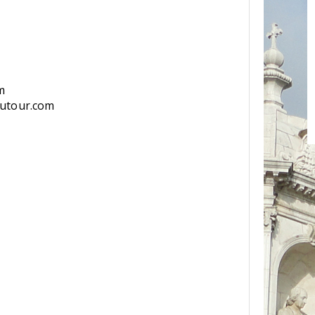
m
autour.com