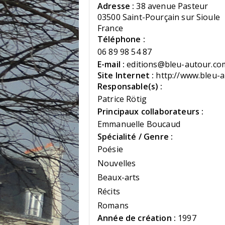
Adresse :
38 avenue Pasteur
03500 Saint-Pourçain sur Sioule
France
Téléphone :
06 89 98 54 87
E-mail :
editions@bleu-autour.co
Site Internet :
http://www.bleu-
Responsable(s) :
Patrice Rötig
Principaux collaborateurs :
Emmanuelle Boucaud
Spécialité / Genre :
Poésie
Nouvelles
Beaux-arts
Récits
Romans
Année de création :
1997