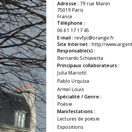
Adresse :
79 rue Manin
75019 Paris
France
Téléphone :
06 61 17 17 45
E-mail :
revfpc@orange.fr
Site Internet :
http://www.argenti
Responsable(s) :
Bernardo Schiavetta
Principaux collaborateurs :
Julia Mariotti
Pablo Urquiza
Armel Louis
Spécialité / Genre :
Poésie
Manifestations :
Lectures de poésie
Expositions