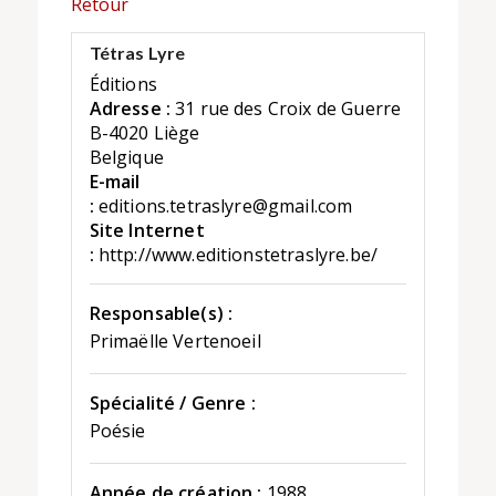
Retour
Tétras Lyre
Éditions
Adresse :
31 rue des Croix de Guerre
B-4020 Liège
Belgique
E-mail
:
editions.tetraslyre@gmail.com
Site Internet
:
http://www.editionstetraslyre.be/
Responsable(s) :
Primaëlle Vertenoeil
Spécialité / Genre :
Poésie
Année de création :
1988