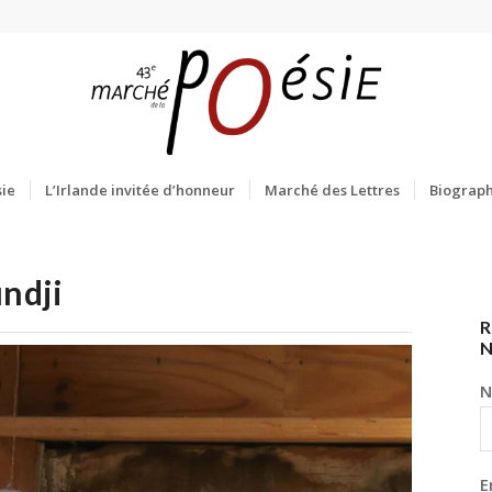
ie
L’Irlande invitée d’honneur
Marché des Lettres
Biograph
ndji
R
N
E