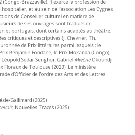
 (Congo-Brazzaville). Il exerce la profession de
hospitalier, et au sein de l’association Les Cygnes
nctions de Conseiller culturel en matière de
Plusieurs de ses ouvrages sont traduits en
lien et portugais, dont certains adaptés au théâtre.
s critiques et descriptives (J. Chevrier, Th.
uronnée de Prix littéraires parmi lesquels : le
le Prix Benjamin Fondane, le Prix Mokanda (Congo),
rix Léopold Sédar Senghor. Gabriel
Mwènè
Okoundji
ux Floraux de Toulouse (2023). Le ministère
grade d’Officier de l’ordre des Arts et des Lettres
oésie/Gallimard (2025)
cevoir
, Nouvelles Traces (2025)