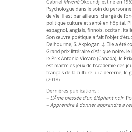
Gabriel
Mwènè
Okoundji est né en 1962
Psychologue dans le soin du personnel 
de Vie. Il est par ailleurs, chargé de fo
politique culture et santé en hôpital. 
espagnol, anglais, finnois, occitan, ita
Son œuvre poétique a fait l’objet d’étude
Delhourme, S. Akplogan…). Elle a été co
Grand prix littéraire d’Afrique noire, 
le Prix Antonio Viccaro (Canada), le P
est maître ès jeux de l’Académie des je
français de la culture lui a décerné, le 
(2018).
Dernières publications :
–
L’Âme blessée d’un éléphant noir
, P
–
Apprendre à donner apprendre à re
e