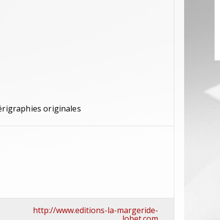
érigraphies originales
http://www.editions-la-margeride-
lobet.com