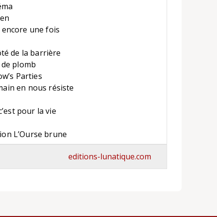
néma
ien
s encore une fois
é de la barrière
 de plomb
ow’s Parties
umain en nous résiste
’est pour la vie
ition L’Ourse brune
editions-lunatique.com