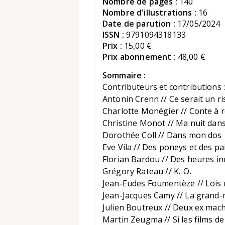
Nombre de pages :
140
Nombre d'illustrations :
16
Date de parution :
17/05/2024
ISSN :
9791094318133
Prix :
15,00 €
Prix abonnement :
48,00 €
Sommaire :
Contributeurs et contributions 
Antonin Crenn // Ce serait un r
Charlotte Monégier // Conte à 
Christine Monot // Ma nuit dan
Dorothée Coll // Dans mon dos
Eve Vila // Des poneys et des pa
Florian Bardou // Des heures 
Grégory Rateau // K.-O.
Jean-Eudes Foumentèze // Lois 
Jean-Jacques Camy // La grand
Julien Boutreux // Deux ex mac
Martin Zeugma // Si les films de