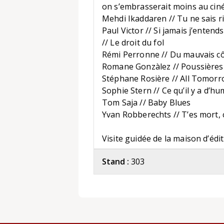
on s’embrasserait moins au ci
Mehdi Ikaddaren // Tu ne sais r
Paul Victor // Si jamais j’entend
// Le droit du fol
Rémi Perronne // Du mauvais côt
Romane Gonzàlez // Poussières
Stéphane Rosière // All Tomorr
Sophie Stern // Ce qu’il y a d’h
Tom Saja // Baby Blues
Yvan Robberechts // T’es mort, c
Visite guidée de la maison d’éd
Stand :
303