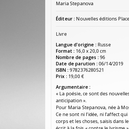
Maria Stepanova
Éditeur :
Nouvelles éditions Plac
Livre
Langue d'origine :
Russe
Format :
16,0 x 20,0 cm
Nombre de pages :
96
Date de parution :
06/14/2019
ISBN :
9782376280521
Prix :
19,00 €
Argumentaire :
« La poésie, ce sont des nouvelles 
anticipation ».
Pour Maria Stepanova, née à Mosc
Ce ne sont ni l’idée, ni l’affect q
corps et les choses, saisis dans 
écrit à la fois « contre le lyrisme 