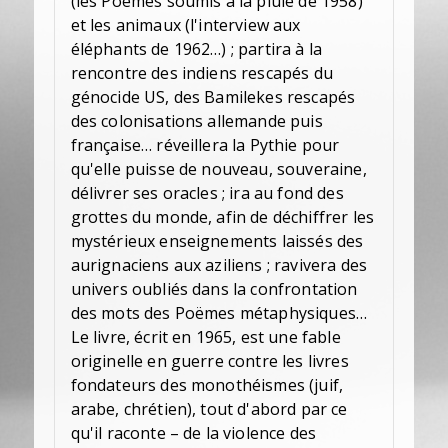
(les Poëmes soumis à la pluie de 1958)
et les animaux (l'interview aux
éléphants de 1962…) ; partira à la
rencontre des indiens rescapés du
génocide US, des Bamilekes rescapés
des colonisations allemande puis
française… réveillera la Pythie pour
qu'elle puisse de nouveau, souveraine,
délivrer ses oracles ; ira au fond des
grottes du monde, afin de déchiffrer les
mystérieux enseignements laissés des
aurignaciens aux aziliens ; ravivera des
univers oubliés dans la confrontation
des mots des Poëmes métaphysiques…
Le livre, écrit en 1965, est une fable
originelle en guerre contre les livres
fondateurs des monothéismes (juif,
arabe, chrétien), tout d'abord par ce
qu'il raconte – de la violence des