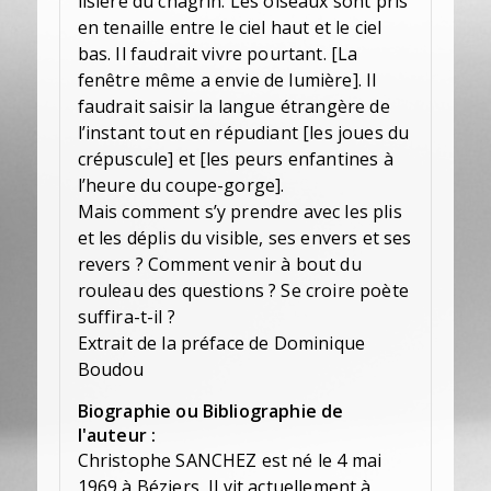
lisière du chagrin. Les oiseaux sont pris
en tenaille entre le ciel haut et le ciel
bas. Il faudrait vivre pourtant. [La
fenêtre même a envie de lumière]. Il
faudrait saisir la langue étrangère de
l’instant tout en répudiant [les joues du
crépuscule] et [les peurs enfantines à
l’heure du coupe-gorge].
Mais comment s’y prendre avec les plis
et les déplis du visible, ses envers et ses
revers ? Comment venir à bout du
rouleau des questions ? Se croire poète
suffira-t-il ?
Extrait de la préface de Dominique
Boudou
Biographie ou Bibliographie de
l'auteur :
Christophe SANCHEZ est né le 4 mai
1969 à Béziers, Il vit actuellement à