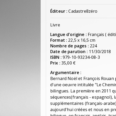
Éditeur :
Cadastre8zéro
Livre
Langue d'origine :
Français ( édit
Format :
22,5 x 16,5 cm
Nombre de pages :
224
Date de parution :
11/30/2018
ISBN :
979-10-93234-08-3
Prix :
35,00 €
Argumentaire :
Bernard Noël et François Rouan p
d'une oeuvre intitulée "Le Chemin
bilingues. La première en 2011 q
séquences(français - espagnol),
supplémentaires (français-arabe)
aujourd'hui créées et nous en pr
bilingue, en français-anglais, tra