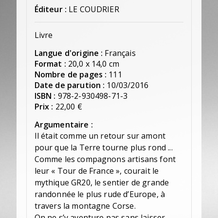
Éditeur :
LE COUDRIER
Livre
Langue d'origine :
Français
Format :
20,0 x 14,0 cm
Nombre de pages :
111
Date de parution :
10/03/2016
ISBN :
978-2-930498-71-3
Prix :
22,00 €
Argumentaire :
Il était comme un retour sur amont
pour que la Terre tourne plus rond ...
Comme les compagnons artisans font
leur « Tour de France », courait le
mythique GR20, le sentier de grande
randonnée le plus rude d’Europe, à
travers la montagne Corse.
On ne s’y aventure pas sans laisser