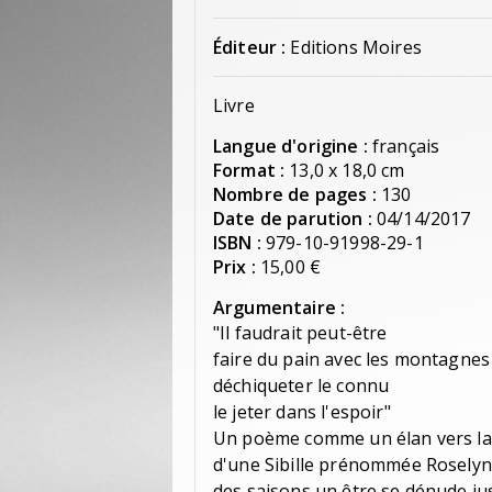
Éditeur :
Editions Moires
Livre
Langue d'origine :
français
Format :
13,0 x 18,0 cm
Nombre de pages :
130
Date de parution :
04/14/2017
ISBN :
979-10-91998-29-1
Prix :
15,00 €
Argumentaire :
"Il faudrait peut-être
faire du pain avec les montagnes
déchiqueter le connu
le jeter dans l'espoir"
Un poème comme un élan vers la r
d'une Sibille prénommée Roselyne 
des saisons un être se dénude jus