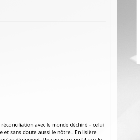
éconciliation avec le monde déchiré – celui
et sans doute aussi le nôtre... En lisière
qu’au dénument. Une voix sur un fil, sur le