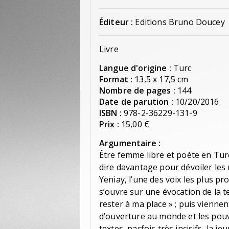
Éditeur :
Editions Bruno Doucey
Livre
Langue d'origine :
Turc
Format :
13,5 x 17,5 cm
Nombre de pages :
144
Date de parution :
10/20/2016
ISBN :
978-2-36229-131-9
Prix :
15,00 €
Argumentaire :
Être femme libre et poète en Turq
dire davantage pour dévoiler les
Yeniay, l’une des voix les plus pr
s’ouvre sur une évocation de la t
rester à ma place » ; puis viennen
d’ouverture au monde et les pouv
textes, parfois très incisifs, la j