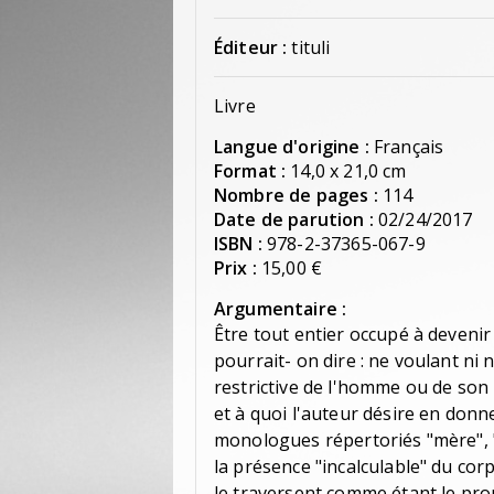
Éditeur :
tituli
Livre
Langue d'origine :
Français
Format :
14,0 x 21,0 cm
Nombre de pages :
114
Date de parution :
02/24/2017
ISBN :
978-2-37365-067-9
Prix :
15,00 €
Argumentaire :
Être tout entier occupé à deveni
pourrait- on dire : ne voulant n
restrictive de l'homme ou de son i
et à quoi l'auteur désire en donne
monologues répertoriés "mère", "
la présence "incalculable" du corp
le traversent comme étant le prop