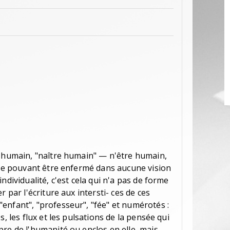
r humain, "naître humain" — n'être humain,
i ne pouvant être enfermé dans aucune vision
ndividualité, c'est cela qui n'a pas de forme
r par l'écriture aux intersti- ces de ces
enfant", "professeur", "fée" et numérotés :
s, les flux et les pulsations de la pensée qui
re de l'humanité ou enclos en elle, mais